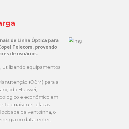
arga
ais de Linha Óptica para
 Copel Telecom, provendo
ares de usuários.
, utilizando equipamentos
Manutenção (O&M) para a
vançado Huawei;
ecológico e econômico em
ente quaisquer placas
elocidade da ventoinha, o
nergia no datacenter.