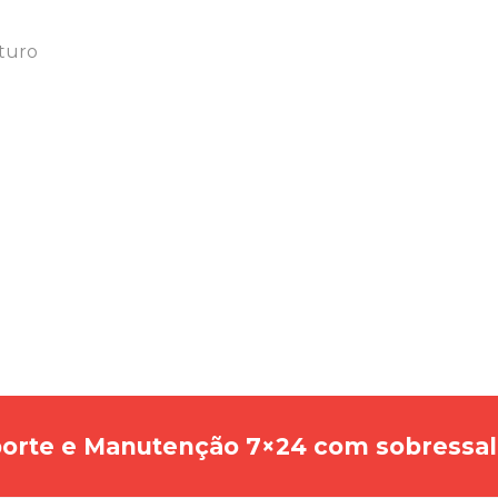
uturo
orte e Manutenção 7×24 com sobressale