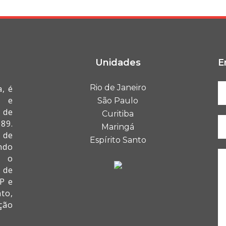
Unidades
E
Rio de Janeiro
, é
I e
São Paulo
 de
Curitiba
89.
Maringá
 de
Espírito Santo
ndo
a o
 de
P e
to,
ção