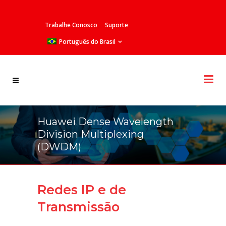
Trabalhe Conosco
Suporte
Português do Brasil
Huawei Dense Wavelength
Division Multiplexing
(DWDM)
Redes IP e de
Transmissão