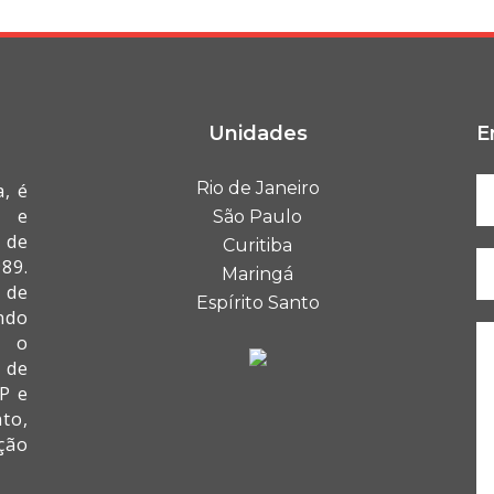
Unidades
E
Rio de Janeiro
, é
I e
São Paulo
 de
Curitiba
89.
Maringá
 de
Espírito Santo
ndo
a o
 de
P e
to,
ção