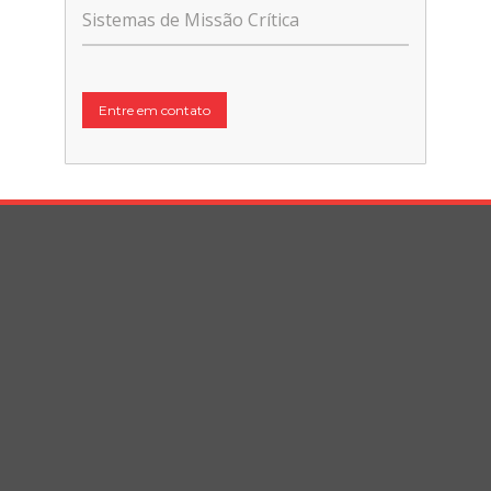
Sistemas de Missão Crítica
Entre em contato
A INOVAX Engenharia de Sistemas Ltda, é uma
empresa brasileira de TI e Telecomunicação
que atua na área de integração de sistemas
desde 1989. Estruturou-se como empresa de
engenharia de ponta, firmando importantes