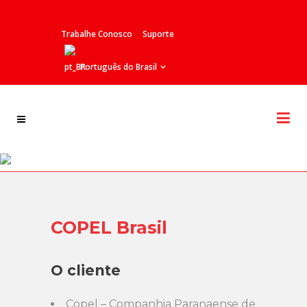
Trabalhe Conosco
Suporte
Português do Brasil
Cases de Sucesso
COPEL Brasil
O cliente
Copel – Companhia Paranaense de