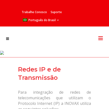
Trabalhe Conosco
Suporte
Português do Brasil
Huawei AR GE Series Routers
Redes IP e de
Transmissão
Para integração de redes de
telecomunicações que utilizam o
Protocolo Internet (IP) a INOVAX utiliza