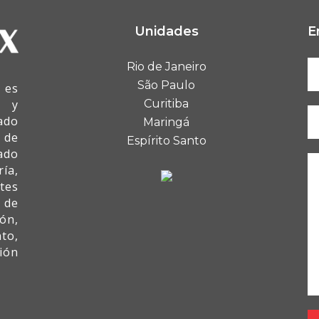
Unidades
E
Rio de Janeiro
São Paulo
 es
I y
Curitiba
ado
Maringá
 de
Espírito Santo
ado
ía,
tes
 de
ón,
to,
ión