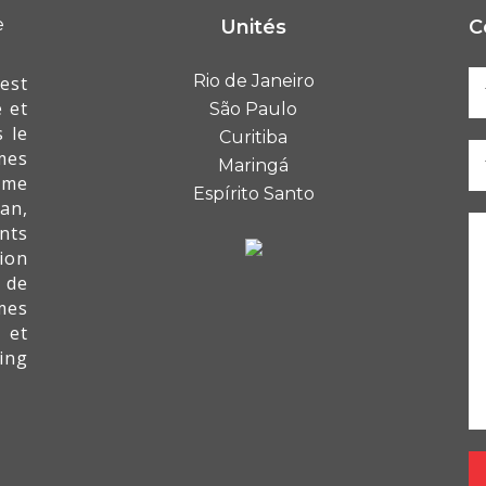
Unités
C
Rio de Janeiro
est
 et
São Paulo
 le
Curitiba
mes
Maringá
mme
Espírito Santo
an,
nts
ion
 de
mes
 et
ing