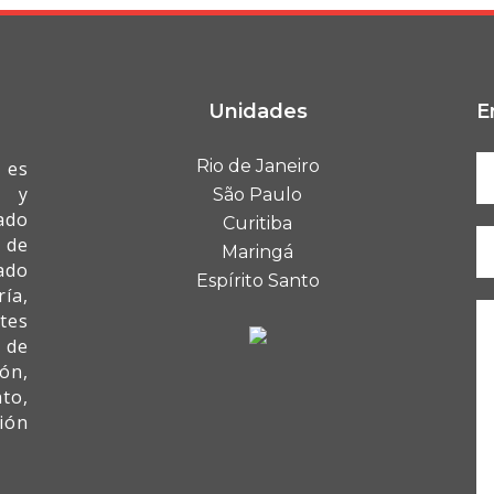
Unidades
E
Rio de Janeiro
 es
I y
São Paulo
ado
Curitiba
 de
Maringá
ado
Espírito Santo
ía,
tes
 de
ón,
to,
ión