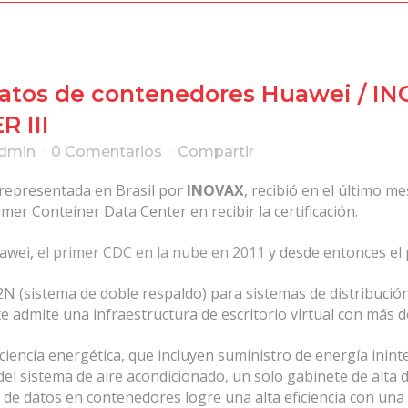
datos de contenedores Huawei / IN
R III
admin
0 Comentarios
Compartir
 representada en Brasil por
INOVAX
, recibió en el último m
imer Conteiner Data Center en recibir la certificación.
uawei,
el primer CDC en la nube en 2011
y desde entonces el 
N (sistema de doble respaldo) para sistemas de distribución
te admite una infraestructura de escritorio virtual con más 
ciencia energética, que incluyen suministro de energía inint
a del sistema de aire acondicionado, un solo gabinete de alta
 de datos en contenedores logre una alta eficiencia con una 