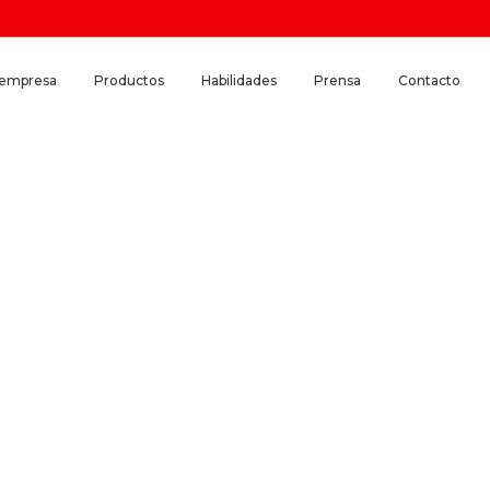
 empresa
Productos
Habilidades
Prensa
Contacto
s de contenedores Huawei 
a certificación TIER III