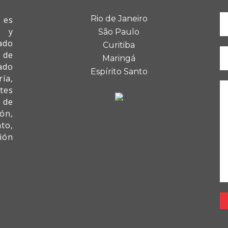
Rio de Janeiro
 es
I y
São Paulo
ado
Curitiba
 de
Maringá
ado
Espírito Santo
ía,
tes
 de
ón,
to,
ión