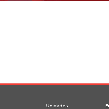
 Week
Vime
Blvd
Smash
Pabellón De Arte De Venecia
Negocio
STV M
Obra
Sala De Exposición De
SuperDollz
Negocio
Unidades
E