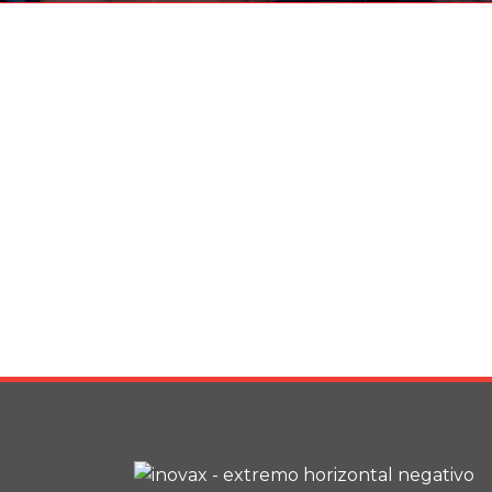
Berlin Design
Arte, Negocios
Moda De Estocolmo
Arte, Fotografía
Festival De Jazz De
Volcán Madre 
Ámsterdam
Arte
Arte