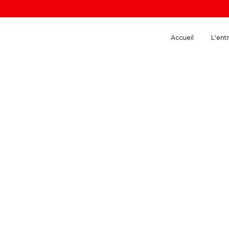
Accueil
L'ent
Le Parc Technolog