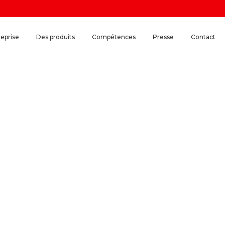
reprise
Des produits
Compétences
Presse
Contact
ique UFRJ termine 10 ans