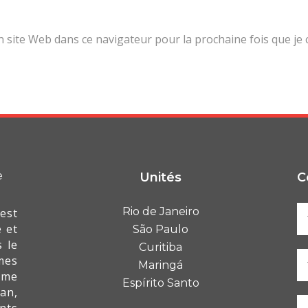
site Web dans ce navigateur pour la prochaine fois que je
Unités
C
Rio de Janeiro
est
 et
São Paulo
 le
Curitiba
mes
Maringá
mme
Espírito Santo
an,