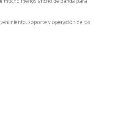
ume mucho menos ancho de banda para
ntenimiento, soporte y operación de los