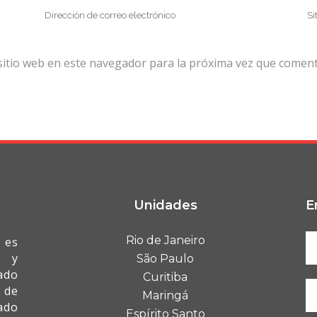
sitio web en este navegador para la próxima vez que coment
Unidades
E
Rio de Janeiro
 es
I y
São Paulo
ado
Curitiba
 de
Maringá
ado
Espírito Santo