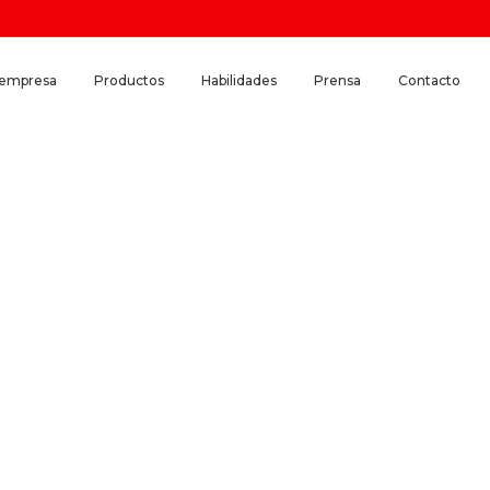
 empresa
Productos
Habilidades
Prensa
Contacto
de videoconferencia HD t