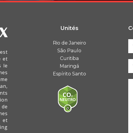
Unités
C
Rio de Janeiro
São Paulo
est
 et
Curitiba
 le
Maringá
mes
Espírito Santo
mme
an,
nts
ion
 de
mes
 et
ing