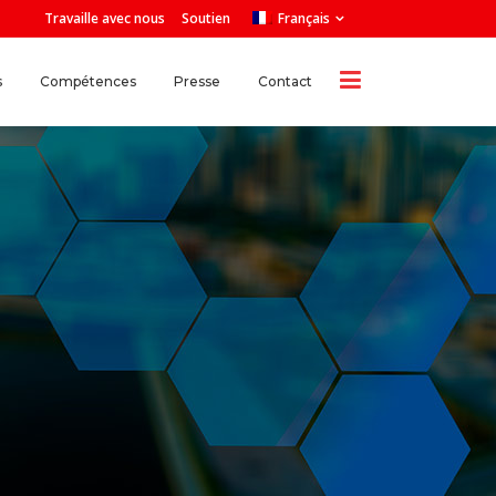
Travaille avec nous
Soutien
Français
s
Compétences
Presse
Contact