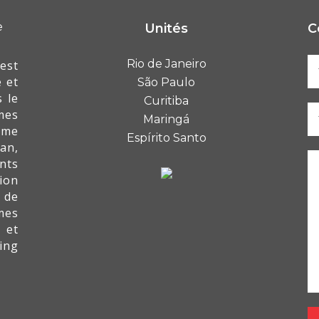
Unités
C
Rio de Janeiro
est
 et
São Paulo
 le
Curitiba
mes
Maringá
mme
Espírito Santo
an,
nts
ion
 de
mes
 et
ing