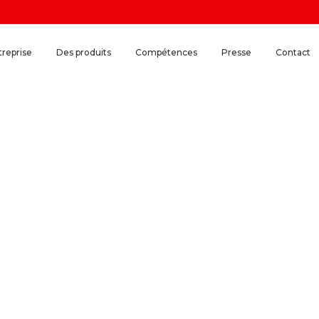
treprise
Des produits
Compétences
Presse
Contact
iffusion