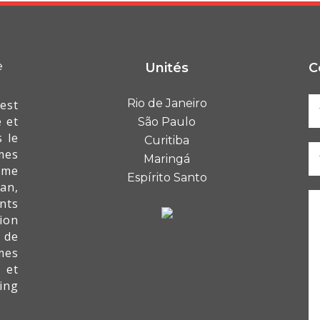
Unités
C
Rio de Janeiro
est
 et
São Paulo
 le
Curitiba
mes
Maringá
mme
Espírito Santo
an,
nts
ion
 de
mes
 et
ing