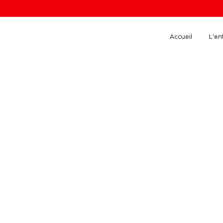
Accueil
L'en
Réseaux IP et de d