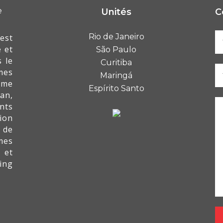
Unités
C
Rio de Janeiro
est
 et
São Paulo
 le
Curitiba
mes
Maringá
mme
Espírito Santo
an,
nts
ion
 de
mes
 et
ing