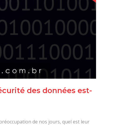
sécurité des données est-
réoccupation de nos jours, quel est leur