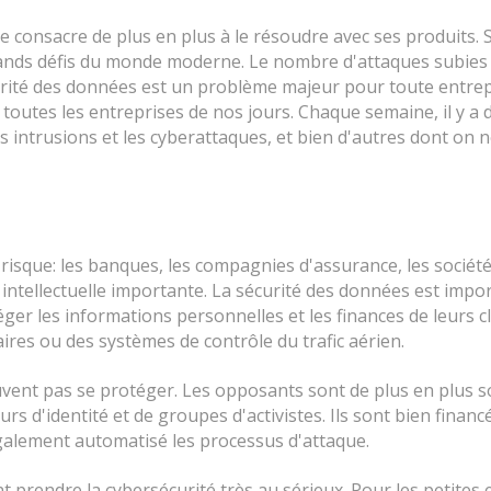
e consacre de plus en plus à le résoudre avec ses produits. 
grands défis du monde moderne. Le nombre d'attaques subies 
rité des données est un problème majeur pour toute entrepr
 toutes les entreprises de nos jours. Chaque semaine, il y a
 intrusions et les cyberattaques, et bien d'autres dont on n
risque: les banques, les compagnies d'assurance, les sociét
intellectuelle importante. La sécurité des données est impor
er les informations personnelles et les finances de leurs cl
aires ou des systèmes de contrôle du trafic aérien.
uvent pas se protéger. Les opposants sont de plus en plus 
urs d'identité et de groupes d'activistes. Ils sont bien financé
t également automatisé les processus d'attaque.
 prendre la cybersécurité très au sérieux. Pour les petites e