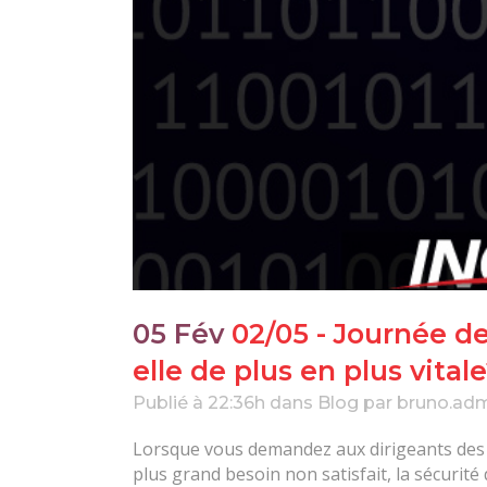
05 Fév
02/05 - Journée de
elle de plus en plus vital
Publié à 22:36h
dans
Blog
par
bruno.ad
Lorsque vous demandez aux dirigeants des p
plus grand besoin non satisfait, la sécurité