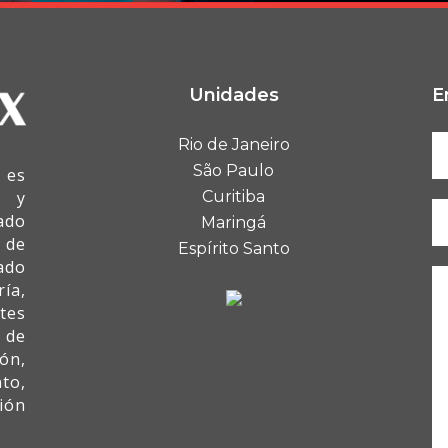
Unidades
E
Rio de Janeiro
São Paulo
 es
I y
Curitiba
ado
Maringá
 de
Espírito Santo
ado
ía,
tes
 de
ón,
to,
ión