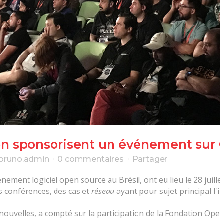
n sponsorisent un événement sur 
bruno.admin
0 commentaires
Partager
ment logiciel open source au Brésil, ont eu lieu le 28 juill
 conférences, des cas et
réseau
ayant pour sujet principal l'
 nouvelles, a compté sur la participation de la Fondation O