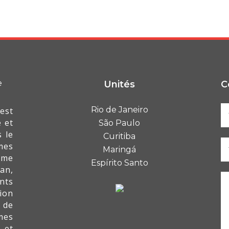
Unités
C
Rio de Janeiro
est
 et
São Paulo
 le
Curitiba
mes
Maringá
mme
Espírito Santo
an,
nts
ion
 de
mes
 et