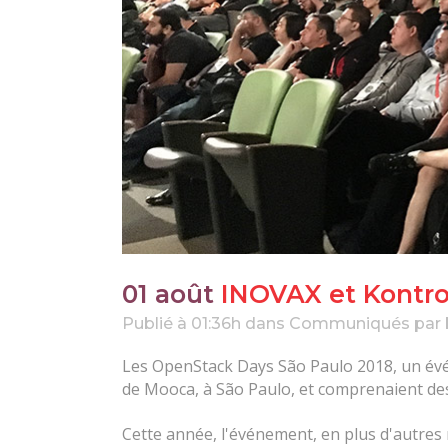
01 août
INOVAX et Kontro
Publié à 01:36h
dans
Communiqués
par
Les OpenStack Days São Paulo 2018, un événe
de Mooca, à São Paulo, et comprenaient des
Cette année, l'événement, en plus d'autres